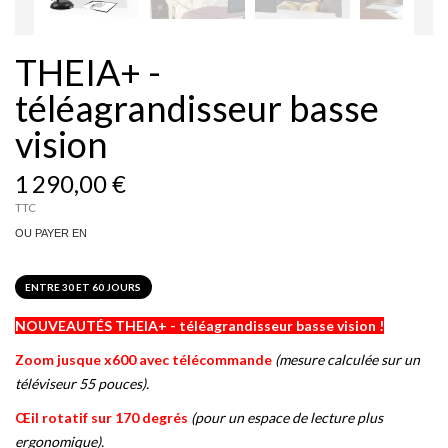
THEIA+ -
téléagrandisseur basse
vision
1 290,00 €
TTC
OU PAYER EN
ENTRE 30 ET 60 JOURS
NOUVEAUTÉS THEIA+ - téléagrandisseur basse vision !
Zoom jusque x600 avec télécommande
(mesure calculée sur un
téléviseur 55 pouces).
Œil
rotatif sur 170
degrés
(pour un espace de lecture plus
ergonomique).